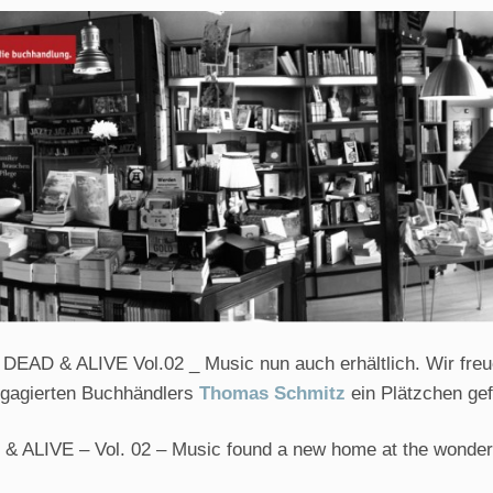
EAD & ALIVE Vol.02 _ Music nun auch erhältlich. Wir freue
gagierten Buchhändlers
Thomas Schmitz
ein Plätzchen ge
& ALIVE – Vol. 02 – Music found a new home at the wonder